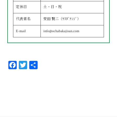
定休日
土・日・祝
代表者名
安田 賢二（ﾔｽﾀﾞｹﾝｼﾞ）
E-mail
info@ochabakajisan.com
Fa
T
共
ce
wi
有
bo
tt
ok
er