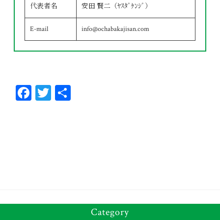
代表者名
安田 賢二（ﾔｽﾀﾞｹﾝｼﾞ）
E-mail
info@ochabakajisan.com
Fa
T
共
ce
wi
有
bo
tt
ok
er
Category